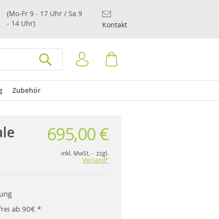
(Mo-Fr 9 - 17 Uhr / Sa 9
- 14 Uhr)
Kontakt
Anmelden
Warenkorb
SUCHEN
g
Zubehör
695,00 €
ale
inkl. MwSt. - zzgl.
Versand*
rung
rei ab 90€ *