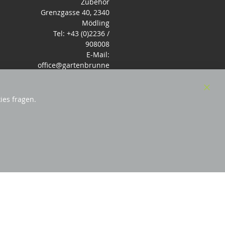
Zubehör
Grenzgasse 40, 2340
Mödling
Tel: +43 (0)2236 /
908008
E-Mail:
office@gartenbrunne
n.de
Mo-Fr: 9-17 - Samstag
9-14 Uhr
Clos
ies fragen.
Cook
Bar
örderndes Mitglied Galabau Verband Österreich