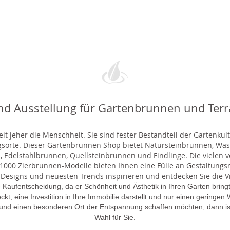
nd Ausstellung für Gartenbrunnen und Ter
t jeher die Menschheit. Sie sind fester Bestandteil der Gartenkul
gsorte. Dieser Gartenbrunnen Shop bietet Natursteinbrunnen, 
 Edelstahlbrunnen, Quellsteinbrunnen und Findlinge. Die vielen ve
000 Zierbrunnen-Modelle bieten Ihnen eine Fülle an Gestaltungsmö
 Designs und neuesten Trends inspirieren und entdecken Sie die Vie
 Kaufentscheidung, da er Schönheit und Ästhetik in Ihren Garten brin
lockt, eine Investition in Ihre Immobilie darstellt und nur einen gering
 und einen besonderen Ort der Entspannung schaffen möchten, dann is
Wahl für Sie.