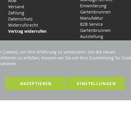
AGB
Einwinterung
Versand
Gartenbrunnen
Zahlung
Manufaktur
Datenschutz
B2B Service
Widerrufsrecht
Gartenbrunnen
Vertrag widerrufen
Ausstellung
 Cookies, um Ihre Erfahrung zu verbessern. Um die neuen
chtlinien zu erfüllen, müssen wir Sie um Ihre Zustimmung für Cook
mationen
LTEN
F
AKZEPTIEREN
EINSTELLUNGEN