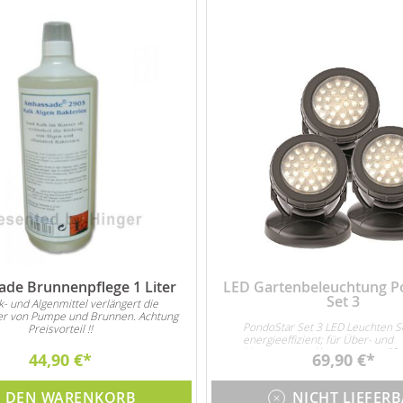
de Brunnenpflege 1 Liter
LED Gartenbeleuchtung P
Set 3
lk- und Algenmittel verlängert die
r von Pumpe und Brunnen. Achtung
PondoStar Set 3 LED Leuchten S
Preisvorteil !!
energieeffizient; für Über- und
Unterwasser. Abmessungen 60
44,90 €
69,90 €
3x 1W LED
N DEN WARENKORB
NICHT LIEFER