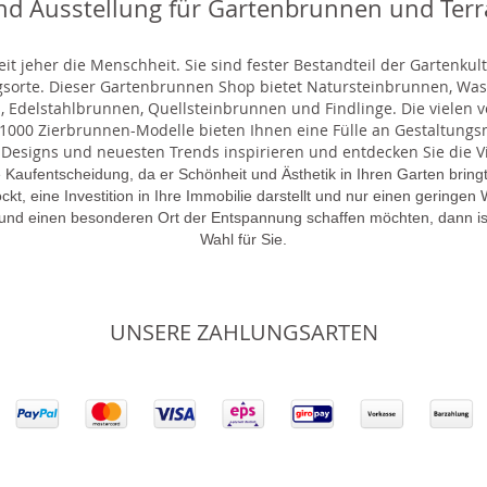
nd Ausstellung für Gartenbrunnen und Ter
t jeher die Menschheit. Sie sind fester Bestandteil der Gartenkul
gsorte. Dieser Gartenbrunnen Shop bietet Natursteinbrunnen, 
 Edelstahlbrunnen, Quellsteinbrunnen und Findlinge. Die vielen ve
000 Zierbrunnen-Modelle bieten Ihnen eine Fülle an Gestaltungsmö
 Designs und neuesten Trends inspirieren und entdecken Sie die Vie
 Kaufentscheidung, da er Schönheit und Ästhetik in Ihren Garten brin
lockt, eine Investition in Ihre Immobilie darstellt und nur einen gering
 und einen besonderen Ort der Entspannung schaffen möchten, dann is
Wahl für Sie.
UNSERE ZAHLUNGSARTEN