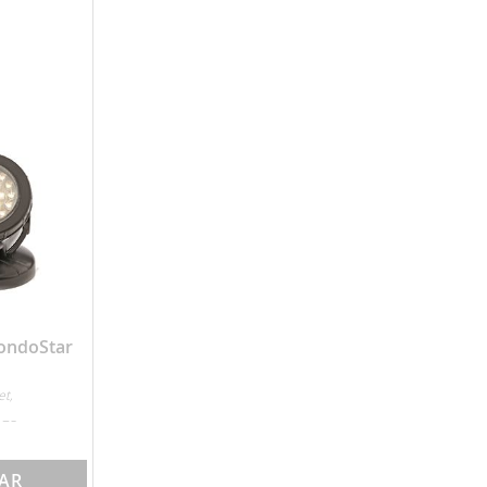
ondoStar
et,
x75mm,
BAR