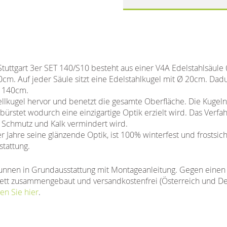
tuttgart 3er SET 140/S10 besteht aus einer V4A Edelstahlsäule
cm. Auf jeder Säule sitzt eine Edelstahlkugel mit Ø 20cm. Dad
 140cm.
lkugel hervor und benetzt die gesamte Oberfläche. Die Kugeln s
bürstet wodurch eine einzigartige Optik erzielt wird. Das Verfah
n Schmutz und Kalk vermindert wird.
Jahre seine glänzende Optik, ist 100% winterfest und frostsich
tattung.
unnen in Grundausstattung mit Montageanleitung. Gegen einen 
tt zusammengebaut und versandkostenfrei (Österreich und Deut
en Sie hier
.