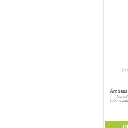
Ambassa
Anti Ka
Lebensdaue
I