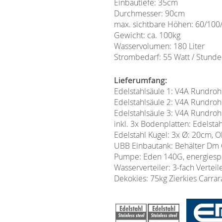
Einbautiefe: 35cm
Durchmesser: 90cm
max. sichtbare Höhen: 60/10
Gewicht: ca. 100kg
Wasservolumen: 180 Liter
Strombedarf: 55 Watt / Stunde
Lieferumfang:
Edelstahlsäule 1: V4A Rundro
Edelstahlsäule 2: V4A Rundro
Edelstahlsäule 3: V4A Rundro
inkl. 3x Bodenplatten: Edelst
Edelstahl Kugel: 3x Ø: 20cm, O
UBB Einbautank: Behälter Dm Ø
Pumpe: Eden 140G, energiespa
Wasserverteiler: 3-fach Verteil
Dekokies: 75kg Zierkies Carra