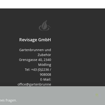
Revisage GmbH
Gartenbrunnen und
Zubehör
Grenzgasse 40, 2340
Mödling
Tel: +43 (0)2236 /
908008
E-Mail:
office@gartenbrunne
n.de
Mo-Fr: 9-17 - Samstag
9-14 Uhr
Clos
ies fragen.
Cook