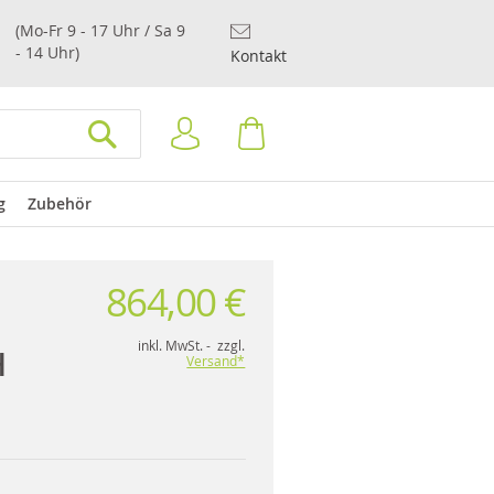
(Mo-Fr 9 - 17 Uhr / Sa 9
- 14 Uhr)
Kontakt
Anmelden
Warenkorb
SUCHEN
g
Zubehör
864,00 €
inkl. MwSt. - zzgl.
H
Versand*