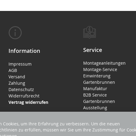
Service
Information
Montageanleitungen
Impressum
Montage-Service
AGB
Einwinterung
Versand
Gartenbrunnen
Zahlung
Manufaktur
Datenschutz
B2B Service
Widerrufsrecht
Gartenbrunnen
Vertrag widerrufen
Ausstellung
 Cookies, um Ihre Erfahrung zu verbessern. Um die neuen
chtlinien zu erfüllen, müssen wir Sie um Ihre Zustimmung für Cook
mationen