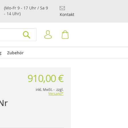
(Mo-Fr 9 - 17 Uhr / Sa 9
- 14 Uhr)
Kontakt
Anmelden
Warenkorb
SUCHEN
g
Zubehör
910,00 €
inkl. MwSt. - zzgl.
Versand*
Nr